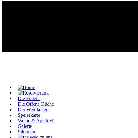
Die Fratelli
Die Offene Küche
Der Weinkeller
Speisekarte
Weine & Aperitivi
Galerie
Stimmen